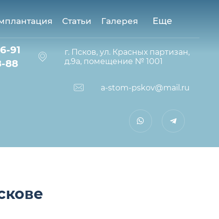
Еще
мплантация
Статьи
Галерея
46-91
г. Псков, ул. Красных партизан,
д.9а, помещение № 1001
8-88
a-stom-pskov@mail.ru
скове